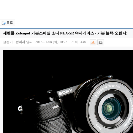
제렌폴 Zelenpol 카본스페셜 소니 NEX-5R 속사케이스 - 카본 블랙(오렌지)
글쓴이 :
관리자
날짜 :
2013-01-08 (화) 10:23
조회 :
438